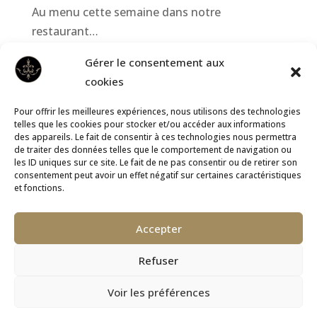
Au menu cette semaine dans notre
restaurant…
Serveur/Serveuse pour extras le week-end
Gérer le consentement aux
Aide à domicile (h/f)
cookies
Appartement T2 U05 disponible à la location
Pour offrir les meilleures expériences, nous utilisons des technologies
telles que les cookies pour stocker et/ou accéder aux informations
Repas d’inauguration de notre nouvelle équipe
des appareils. Le fait de consentir à ces technologies nous permettra
en cuisine
de traiter des données telles que le comportement de navigation ou
les ID uniques sur ce site. Le fait de ne pas consentir ou de retirer son
consentement peut avoir un effet négatif sur certaines caractéristiques
et fonctions.
BLOG
FAQ
ESPACE PRESSE
Accepter
RECRUTEMENT
CONTACT
MENTIONS LÉGALES
COOKIES
Refuser
Voir les préférences